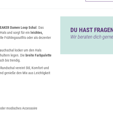
REAKER Damen Loop Schal
. Das
DU HAST FRAGEN
als und sorgt für ein
leichtes,
Wir beraten dich gerne
volle Frühlingsoutfits oder als dezenter
auchschal locker um den Hals
chultern legen. Die
breite Farbpalette
ch bis trendig.
Rundschal vereint Stil, Komfort und
 und genieße den Mix aus Leichtigkeit
a oder modisches Accessoire