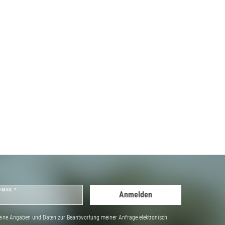
-MAIL *
Anmelden
ine Angaben und Daten zur Beantwortung meiner Anfrage elektronisch