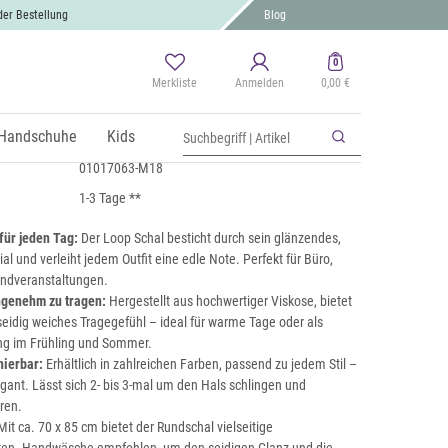
der Bestellung
Blog
0
Merkliste
Anmelden
0,00 €
nfarbiger Loop
St., zzgl.
Handschuhe
Versand
Kids
01017063-M18
1-3 Tage **
für jeden Tag:
Der Loop Schal besticht durch sein glänzendes,
al und verleiht jedem Outfit eine edle Note. Perfekt für Büro,
endveranstaltungen.
angenehm zu tragen:
Hergestellt aus hochwertiger Viskose, bietet
 seidig weiches Tragegefühl – ideal für warme Tage oder als
ung im Frühling und Sommer.
nierbar:
Erhältlich in zahlreichen Farben, passend zu jedem Stil –
egant. Lässt sich 2- bis 3-mal um den Hals schlingen und
eren.
it ca. 70 x 85 cm bietet der Rundschal vielseitige