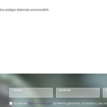
 des seidigen Materials unvermeidlich
VORNAME
NACHNAME
E
Ich habe die
Daten­schutz­erklärung
zur Kenntnis genommen. Ich stimme zu, dass me