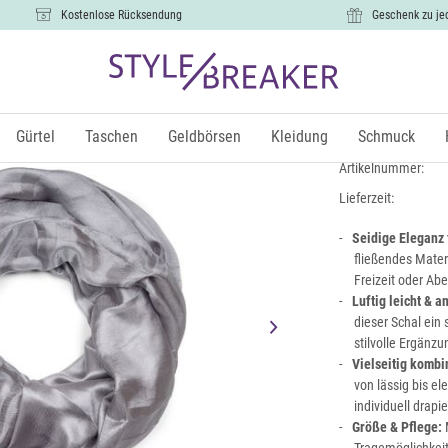
Kostenlose Rücksendung
Geschenk zu je
Seidiger Ei
9,99 €
Gürtel
Taschen
Geldbörsen
Kleidung
Schmuck
inkl. Mw
Artikelnummer:
Lieferzeit:
Seidige Eleganz 
fließendes Materi
Freizeit oder Ab
Luftig leicht & 
dieser Schal ein
stilvolle Ergänz
Vielseitig kombi
von lässig bis el
individuell drapi
Größe & Pflege:
M