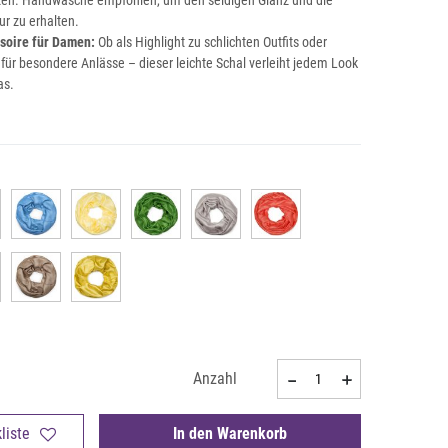
ten. Handwäsche empfohlen, um den seidigen Glanz und die
r zu erhalten.
soire für Damen:
Ob als Highlight zu schlichten Outfits oder
für besondere Anlässe – dieser leichte Schal verleiht jedem Look
as.
Anzahl
liste
In den Warenkorb