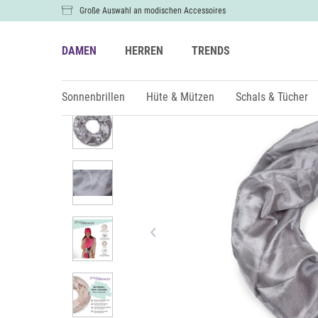
Große Auswahl an modischen Accessoires
DAMEN
HERREN
TRENDS
Damen
Schals & Tücher
Loops
Sonnenbrillen
Hüte & Mützen
Schals & Tücher