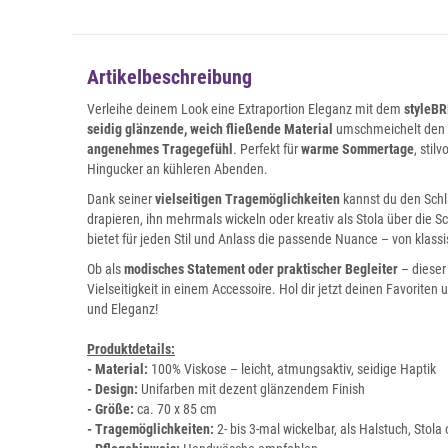
Artikelbeschreibung
Verleihe deinem Look eine Extraportion Eleganz mit dem
styleB
seidig glänzende, weich fließende Material
umschmeichelt den H
angenehmes Tragegefühl
. Perfekt für
warme Sommertage
, stil
Hingucker an kühleren Abenden.
Dank seiner
vielseitigen Tragemöglichkeiten
kannst du den Schl
drapieren, ihn mehrmals wickeln oder kreativ als Stola über die S
bietet für jeden Stil und Anlass die passende Nuance – von klassis
Ob als
modisches Statement oder praktischer Begleiter
– dieser 
Vielseitigkeit in einem Accessoire. Hol dir jetzt deinen Favoriten
und Eleganz!
Produktdetails:
- Material:
100% Viskose – leicht, atmungsaktiv, seidige Haptik
- Design:
Unifarben mit dezent glänzendem Finish
- Größe:
ca. 70 x 85 cm
- Tragemöglichkeiten:
2- bis 3-mal wickelbar, als Halstuch, Stol