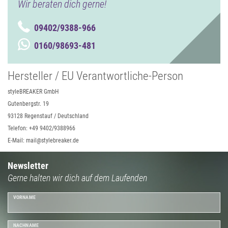
Wir beraten dich gerne!
09402/9388-966
0160/98693-481
Hersteller / EU Verantwortliche-Person
styleBREAKER GmbH
Gutenbergstr. 19
93128 Regenstauf / Deutschland
Telefon: +49 9402/9388966
E-Mail: mail@stylebreaker.de
Newsletter
Gerne halten wir dich auf dem Laufenden
VORNAME
NACHNAME