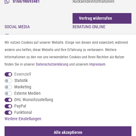
0160/98693481
Rücksendeinformationen
Vertrag widerrufen
SOCIAL MEDIA
BERATUNG ONLINE
Instagram
Gürtel messen & kürzen
Wir nutzen Cookies auf unserer Website. Einige von diesen sind essenziell, während
Facebook
Sonnenbrillen & UV-Schutz
andere uns helfen, diese Website und Ihre Erfahrung zu verbessern. Weitere
Pinterest
Textilpflege
Informationen zu den von uns verwendeten Cookies und Ihren Rechten als Nutzer
Twitter
Textil- und Material-Guide
finden Sie in unserer
Daten­schutz­erklärung
und unserem
Impressum
.
Youtube
Geldbörse richtig organisieren
Threads
Pflegeanleitung für Caps
Essenziell
Statistik
Marketing
ZAHLUNG & VERSAND
Externe Medien
DHL Wunschzustellung
PayPal
Funktional
Weitere Einstellungen
Alle akzeptieren