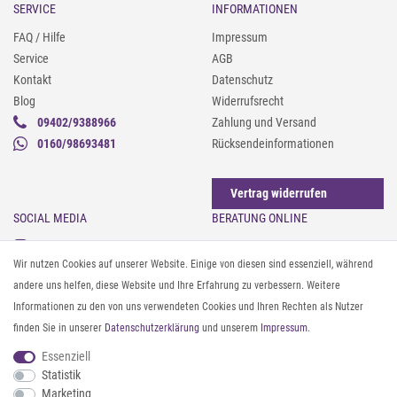
SERVICE
INFORMATIONEN
FAQ / Hilfe
Impressum
Service
AGB
Kontakt
Datenschutz
Blog
Widerrufsrecht
09402/9388966
Zahlung und Versand
0160/98693481
Rücksendeinformationen
Vertrag widerrufen
SOCIAL MEDIA
BERATUNG ONLINE
Instagram
Gürtel messen & kürzen
Wir nutzen Cookies auf unserer Website. Einige von diesen sind essenziell, während
Facebook
Sonnenbrillen & UV-Schutz
andere uns helfen, diese Website und Ihre Erfahrung zu verbessern. Weitere
Pinterest
Textilpflege
Informationen zu den von uns verwendeten Cookies und Ihren Rechten als Nutzer
Twitter
Textil- und Material-Guide
finden Sie in unserer
Daten­schutz­erklärung
und unserem
Impressum
.
Youtube
Geldbörse richtig organisieren
Threads
Pflegeanleitung für Caps
Essenziell
Statistik
Marketing
ZAHLUNG & VERSAND