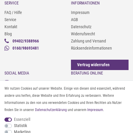
SERVICE
INFORMATIONEN
FAQ / Hilfe
Impressum
Service
AGB
Kontakt
Datenschutz
Blog
Widerrufsrecht
09402/9388966
Zahlung und Versand
0160/98693481
Rücksendeinformationen
Vertrag widerrufen
SOCIAL MEDIA
BERATUNG ONLINE
Instagram
Gürtel messen & kürzen
Wir nutzen Cookies auf unserer Website. Einige von diesen sind essenziell, während
Facebook
Sonnenbrillen & UV-Schutz
andere uns helfen, diese Website und Ihre Erfahrung zu verbessern. Weitere
Pinterest
Textilpflege
Informationen zu den von uns verwendeten Cookies und Ihren Rechten als Nutzer
Twitter
Textil- und Material-Guide
finden Sie in unserer
Daten­schutz­erklärung
und unserem
Impressum
.
Youtube
Geldbörse richtig organisieren
Threads
Pflegeanleitung für Caps
Essenziell
Statistik
Marketing
ZAHLUNG & VERSAND