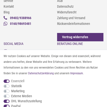
Service
AGB
Kontakt
Datenschutz
Blog
Widerrufsrecht
09402/9388966
Zahlung und Versand
0160/98693481
Rücksendeinformationen
Vertrag widerrufen
SOCIAL MEDIA
BERATUNG ONLINE
Instagram
Gürtel messen & kürzen
Wir nutzen Cookies auf unserer Website. Einige von diesen sind essenziell, während
Facebook
Sonnenbrillen & UV-Schutz
andere uns helfen, diese Website und Ihre Erfahrung zu verbessern. Weitere
Pinterest
Textilpflege
Informationen zu den von uns verwendeten Cookies und Ihren Rechten als Nutzer
Twitter
Textil- und Material-Guide
finden Sie in unserer
Daten­schutz­erklärung
und unserem
Impressum
.
Youtube
Geldbörse richtig organisieren
Threads
Pflegeanleitung für Caps
Essenziell
Statistik
Marketing
ZAHLUNG & VERSAND
Externe Medien
DHL Wunschzustellung
PayPal