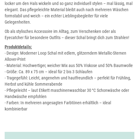
locker um den Hals wickeln und so ganz individuell stylen – mal lässig, mal
elegant. Das pflegeleichte Material bleibt auch nach mehreren Wäschen
formstabil und weich – ein echter Lieblingsbegleiter für viele
Gelegenheiten.
Ob als stylisches Accessoire im Alltag, zum Verschenken oder als
Eyecatcher für besondere Outfits – dieser Schal bringt dich zum Strahlen!
Produktdetails:
- Design: Moderner Loop Schal mit edlem, glitzerndem Metallic-Sternen
Allover-Print
- Material: Hochwertiger, weicher Mix aus 50% Viskose und 50% Baumwolle
- Größe: Ca. 89 x 75 cm – ideal für 2 bis 3 Schlaufen
- Tragegefühl: Leicht, angenehm und hautfreundlich – perfekt für Frühling,
Herbst und kühle Sommerabende
- Pflegeleicht – laut Etikett maschinenwaschbar 30 °C Schonwäsche oder
Handwäsche empfohlen
- Farben: In mehreren angesagten Farbtönen erhältlich – ideal
kombinierbar