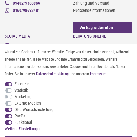
09402/9388966
Zahlung und Versand
0160/98693481
Rücksendeinformationen
Vertrag widerrufen
SOCIAL MEDIA
BERATUNG ONLINE
Instagram
Gürtel messen & kürzen
Wir nutzen Cookies auf unserer Website. Einige von diesen sind essenziell, während
Facebook
Sonnenbrillen & UV-Schutz
andere uns helfen, diese Website und Ihre Erfahrung zu verbessern. Weitere
Pinterest
Textilpflege
Informationen zu den von uns verwendeten Cookies und Ihren Rechten als Nutzer
Twitter
Textil- und Material-Guide
finden Sie in unserer
Daten­schutz­erklärung
und unserem
Impressum
.
Youtube
Geldbörse richtig organisieren
Threads
Pflegeanleitung für Caps
Essenziell
Statistik
Marketing
ZAHLUNG & VERSAND
Externe Medien
DHL Wunschzustellung
PayPal
Funktional
Weitere Einstellungen