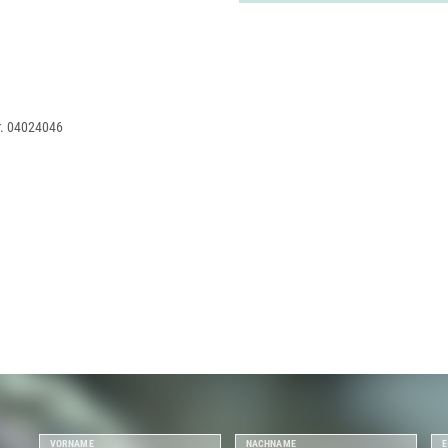
r. 04024046
VORNAME
NACHNAME
E