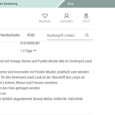
der Bestellung
Blog
0
Merkliste
Anmelden
0,00 €
 mit Sterne und Punkte Muster
St., zzgl.
Handschuhe
Versand
Kids
01018080-M1
1-3 Tage **
al mit Vintage Sterne und Punkte Muster Mix im Destroyed used
terne und Innenseite mit Punkte Muster, praktisch zum wenden
 für den Destroyed used Look ist der Oberstoff des Loops an
mit Löchern, Rissen und Fransen versehen
m den Hals getragen werden
55 cm
e farblich abgestimmte Beanie Mütze Artikel-Nr. 04024046