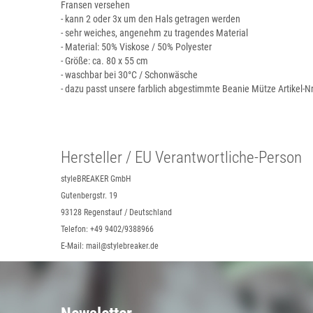
Fransen versehen
- kann 2 oder 3x um den Hals getragen werden
- sehr weiches, angenehm zu tragendes Material
- Material: 50% Viskose / 50% Polyester
- Größe: ca. 80 x 55 cm
- waschbar bei 30°C / Schonwäsche
- dazu passt unsere farblich abgestimmte Beanie Mütze Artikel-N
Hersteller / EU Verantwortliche-Person
styleBREAKER GmbH
Gutenbergstr. 19
93128 Regenstauf / Deutschland
Telefon: +49 9402/9388966
E-Mail: mail@stylebreaker.de