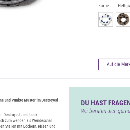
Farbe:
Hellgr
Auf die Merk
rne und Punkte Muster im Destroyed
DU HAST FRAGEN
Wir beraten dich gerne
im Destroyed used Look
tisch zum wenden als Wendeschal
gen Stellen mit Löchern, Rissen und