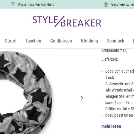
Kostenlose Rücksendung
Geschenk zu je
Loop Schal
9,99 €
Gürtel
Taschen
Geldbörsen
Kleidung
Schmuck
inkl. Mw
Artikelnummer:
Lieferzeit:
Loop Schlauchsch
Look
Außenseite mit S
als Wendeschal /
einigen Stellen 
kann 2 oder 3x u
Größe: ca. 80 x 
dazu passt unser
mehr lesen