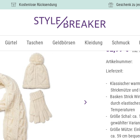
Kostenlose Rücksendung
Geschenk zu je
Strick Sch
Zopfmuste
Gürtel
Taschen
Geldbörsen
Kleidung
Schmuck
32,99 €
inkl.
Artikelnummer:
Lieferzeit:
Klassischer warm
Strickmütze und
Basken Strick W
durch elastische
Temperaturen
Größe Schal: ca. 
gewählter Varian
Größe Mütze: Ein
ca. 59 cm beque