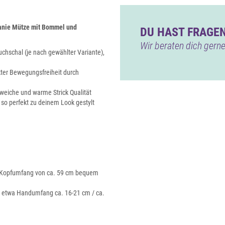
eanie Mütze mit Bommel und
DU HAST FRAGEN
Wir beraten dich gerne
uchschal (je nach gewählter Variante),
ter Bewegungsfreiheit durch
weiche und warme Strick Qualität
n so perfekt zu deinem Look gestylt
em Kopfumfang von ca. 59 cm bequem
in etwa Handumfang ca. 16-21 cm / ca.