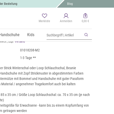
der Bestellung
Blog
0
Merkliste
Anmelden
0,00 €
al, Mütze & Handschuh Set mit
r
Handschuhe
Kids
 MwSt., zzgl.
Versand
01018208-M2
1-3 Tage **
er Strick Winterschal oder Loop Schlauchschal, Beanie
 Handschuhe mit Zopf Strickmuster in abgestimmten Farben
intermütze mit Bommel und Handschuhe mit guter Passform
s Material / angenehmer Tragekomfort auch bei kalten
185 x 35 cm / Größe Loop Schlauchschal: ca. 70 x 35 cm (je nach
te)
heitsgröße für Erwachsene - kann bis zu einem Kopfumfang von
m getragen werden