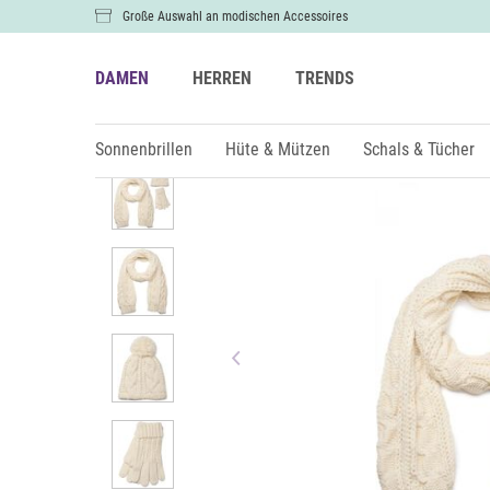
Große Auswahl an modischen Accessoires
DAMEN
HERREN
TRENDS
Damen
Schals & Tücher
Schals
Sonnenbrillen
Hüte & Mützen
Schals & Tücher