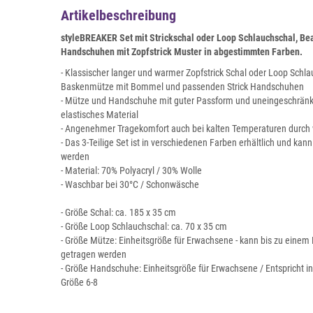
Artikelbeschreibung
styleBREAKER Set mit Strickschal oder Loop Schlauchschal, B
Handschuhen mit Zopfstrick Muster in abgestimmten Farben.
- Klassischer langer und warmer Zopfstrick Schal oder Loop Schla
Baskenmütze mit Bommel und passenden Strick Handschuhen
- Mütze und Handschuhe mit guter Passform und uneingeschränk
elastisches Material
- Angenehmer Tragekomfort auch bei kalten Temperaturen durch 
- Das 3-Teilige Set ist in verschiedenen Farben erhältlich und kan
werden
- Material: 70% Polyacryl / 30% Wolle
- Waschbar bei 30°C / Schonwäsche
- Größe Schal: ca. 185 x 35 cm
- Größe Loop Schlauchschal: ca. 70 x 35 cm
- Größe Mütze: Einheitsgröße für Erwachsene - kann bis zu ein
getragen werden
- Größe Handschuhe: Einheitsgröße für Erwachsene / Entspricht 
Größe 6-8