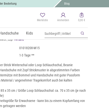
der Bestellung
Blog
0
Merkliste
Anmelden
0,00 €
al, Mütze & Handschuh Set mit
r
Handschuhe
Kids
 MwSt., zzgl.
Versand
01018208-M15
1-3 Tage **
er Strick Winterschal oder Loop Schlauchschal, Beanie
 Handschuhe mit Zopf Strickmuster in abgestimmten Farben
intermütze mit Bommel und Handschuhe mit guter Passform
s Material / angenehmer Tragekomfort auch bei kalten
185 x 35 cm / Größe Loop Schlauchschal: ca. 70 x 35 cm (je nach
te)
heitsgröße für Erwachsene - kann bis zu einem Kopfumfang von
m getragen werden