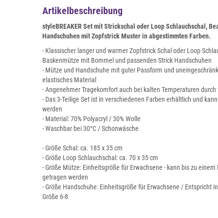
Artikelbeschreibung
styleBREAKER Set mit Strickschal oder Loop Schlauchschal, B
Handschuhen mit Zopfstrick Muster in abgestimmten Farben.
- Klassischer langer und warmer Zopfstrick Schal oder Loop Schla
Baskenmütze mit Bommel und passenden Strick Handschuhen
- Mütze und Handschuhe mit guter Passform und uneingeschränk
elastisches Material
- Angenehmer Tragekomfort auch bei kalten Temperaturen durch 
- Das 3-Teilige Set ist in verschiedenen Farben erhältlich und kan
werden
- Material: 70% Polyacryl / 30% Wolle
- Waschbar bei 30°C / Schonwäsche
- Größe Schal: ca. 185 x 35 cm
- Größe Loop Schlauchschal: ca. 70 x 35 cm
- Größe Mütze: Einheitsgröße für Erwachsene - kann bis zu ein
getragen werden
- Größe Handschuhe: Einheitsgröße für Erwachsene / Entspricht 
Größe 6-8