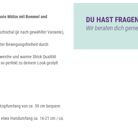
eanie Mütze mit Bommel und
DU HAST FRAGEN
Wir beraten dich gerne
uchschal (je nach gewählter Variante),
ter Bewegungsfreiheit durch
weiche und warme Strick Qualität
n so perfekt zu deinem Look gestylt
em Kopfumfang von ca. 59 cm bequem
in etwa Handumfang ca. 16-21 cm / ca.