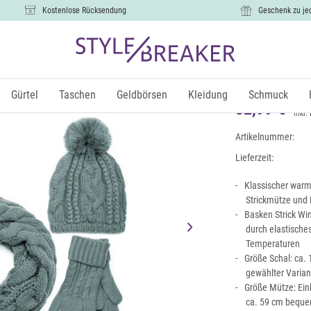
Kostenlose Rücksendung
Geschenk zu je
Strick Sch
Zopfmuste
Gürtel
Taschen
Geldbörsen
Kleidung
Schmuck
32,99 €
inkl.
Artikelnummer:
Lieferzeit:
Klassischer warm
Strickmütze und
Basken Strick W
durch elastische
Temperaturen
Größe Schal: ca. 
gewählter Varian
Größe Mütze: Ein
ca. 59 cm beque