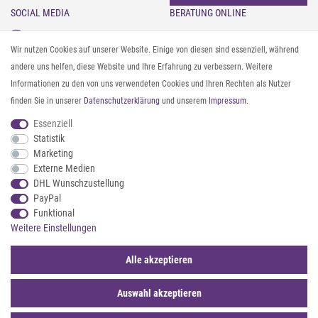
SOCIAL MEDIA
BERATUNG ONLINE
Instagram
Gürtel messen & kürzen
Wir nutzen Cookies auf unserer Website. Einige von diesen sind essenziell, während
Facebook
Sonnenbrillen & UV-Schutz
andere uns helfen, diese Website und Ihre Erfahrung zu verbessern. Weitere
Pinterest
Textilpflege
Informationen zu den von uns verwendeten Cookies und Ihren Rechten als Nutzer
Twitter
Textil- und Material-Guide
finden Sie in unserer
Daten­schutz­erklärung
und unserem
Impressum
.
Youtube
Geldbörse richtig organisieren
Threads
Pflegeanleitung für Caps
Essenziell
Statistik
Marketing
ZAHLUNG & VERSAND
Externe Medien
DHL Wunschzustellung
PayPal
Funktional
Weitere Einstellungen
Alle akzeptieren
Auswahl akzeptieren
© 2026 styleBREAKER | Alle Rechte vorbehalten. |
webshop by
*Sternchentexte und rechtliche Hinweise