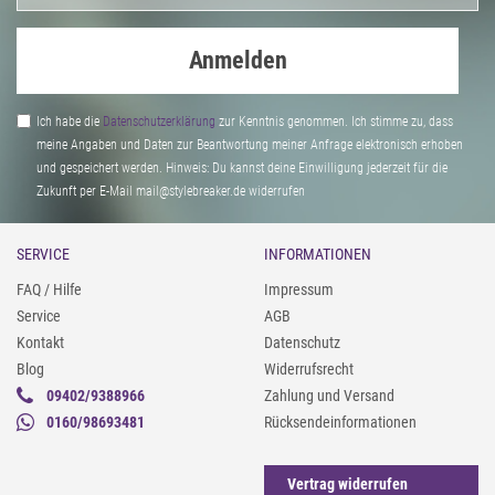
Anmelden
Ich habe die
Daten­schutz­erklärung
zur Kenntnis genommen. Ich stimme zu, dass
meine Angaben und Daten zur Beantwortung meiner Anfrage elektronisch erhoben
und gespeichert werden. Hinweis: Du kannst deine Einwilligung jederzeit für die
Zukunft per E-Mail mail@stylebreaker.de widerrufen
SERVICE
INFORMATIONEN
FAQ / Hilfe
Impressum
Service
AGB
Kontakt
Datenschutz
Blog
Widerrufsrecht
09402/9388966
Zahlung und Versand
0160/98693481
Rücksendeinformationen
Vertrag widerrufen