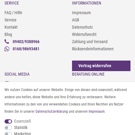
SERVICE
INFORMATIONEN
FAQ / Hilfe
Impressum
Service
AGB
Kontakt
Datenschutz
Blog
Widerrufsrecht
09402/9388966
Zahlung und Versand
0160/98693481
Rücksendeinformationen
Vertrag widerrufen
SOCIAL MEDIA
BERATUNG ONLINE
Instagram
Gürtel messen & kürzen
Wir nutzen Cookies auf unserer Website. Einige von diesen sind essenziell, während
Facebook
Sonnenbrillen & UV-Schutz
andere uns helfen, diese Website und Ihre Erfahrung zu verbessern. Weitere
Pinterest
Textilpflege
Informationen zu den von uns verwendeten Cookies und Ihren Rechten als Nutzer
Twitter
Textil- und Material-Guide
finden Sie in unserer
Daten­schutz­erklärung
und unserem
Impressum
.
Youtube
Geldbörse richtig organisieren
Threads
Pflegeanleitung für Caps
Essenziell
Statistik
Marketing
ZAHLUNG & VERSAND