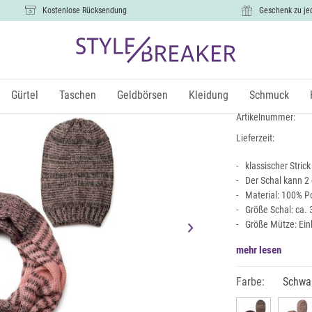
Kostenlose Rücksendung
Geschenk zu je
Gestreiftes
19,99 €
Gürtel
Taschen
Geldbörsen
Kleidung
Schmuck
inkl.
Artikelnummer:
Lieferzeit:
klassischer Stri
Der Schal kann 2
Material: 100% Po
Größe Schal: ca. 
Größe Mütze: Ein
mehr lesen
Farbe:
Schwa