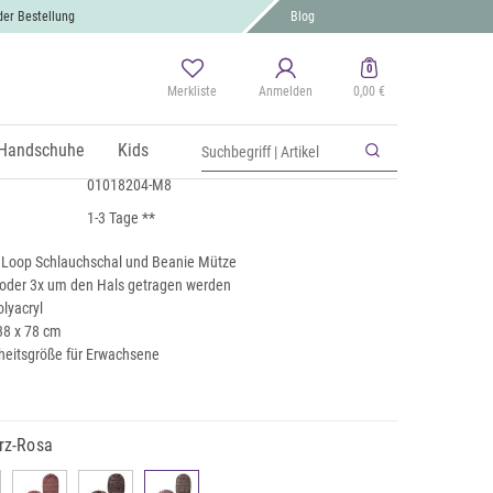
der Bestellung
Blog
0
Merkliste
Anmelden
0,00 €
 Strick Loop & Beanie Set
 MwSt., zzgl.
Handschuhe
Versand
Kids
01018204-M8
1-3 Tage **
ck Loop Schlauchschal und Beanie Mütze
 oder 3x um den Hals getragen werden
lyacryl
38 x 78 cm
heitsgröße für Erwachsene
rz-Rosa