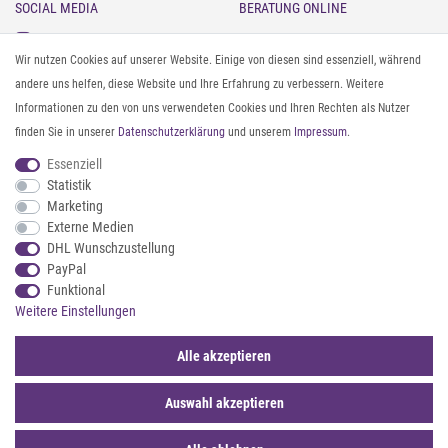
SOCIAL MEDIA
BERATUNG ONLINE
Instagram
Gürtel messen & kürzen
Wir nutzen Cookies auf unserer Website. Einige von diesen sind essenziell, während
Facebook
Sonnenbrillen & UV-Schutz
andere uns helfen, diese Website und Ihre Erfahrung zu verbessern. Weitere
Pinterest
Textilpflege
Informationen zu den von uns verwendeten Cookies und Ihren Rechten als Nutzer
Twitter
Textil- und Material-Guide
finden Sie in unserer
Daten­schutz­erklärung
und unserem
Impressum
.
Youtube
Geldbörse richtig organisieren
Threads
Pflegeanleitung für Caps
Essenziell
Statistik
Marketing
ZAHLUNG & VERSAND
Externe Medien
DHL Wunschzustellung
PayPal
Funktional
Weitere Einstellungen
Alle akzeptieren
Auswahl akzeptieren
© 2026 styleBREAKER | Alle Rechte vorbehalten. |
webshop by
*Sternchentexte und rechtliche Hinweise