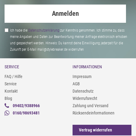
Anmelden
Ich habe die
Daten­schutz­erklärung
zur Kenntnis genommen. Ich stimme zu, dass
meine Angaben und Daten zur Beantwortung meiner Anfrage elektronisch erhoben
und gespeichert werden. Hinweis: Du kannst deine Einwilligung jederzeit für die
Zukunft per E-Mail mail@stylebreaker.de widerrufen
SERVICE
INFORMATIONEN
FAQ / Hilfe
Impressum
Service
AGB
Kontakt
Datenschutz
Blog
Widerrufsrecht
09402/9388966
Zahlung und Versand
0160/98693481
Rücksendeinformationen
Vertrag widerrufen