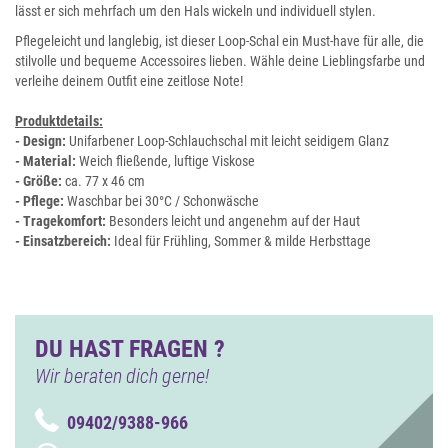
lässt er sich mehrfach um den Hals wickeln und individuell stylen.
Pflegeleicht und langlebig, ist dieser Loop-Schal ein Must-have für alle, die
stilvolle und bequeme Accessoires lieben. Wähle deine Lieblingsfarbe und
verleihe deinem Outfit eine zeitlose Note!
Produktdetails:
- Design:
Unifarbener Loop-Schlauchschal mit leicht seidigem Glanz
- Material:
Weich fließende, luftige Viskose
- Größe:
ca. 77 x 46 cm
- Pflege:
Waschbar bei 30°C / Schonwäsche
- Tragekomfort:
Besonders leicht und angenehm auf der Haut
- Einsatzbereich:
Ideal für Frühling, Sommer & milde Herbsttage
DU HAST FRAGEN ?
Wir beraten dich gerne!
09402/9388-966