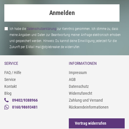
Anmelden
Ich habe die
Daten­schutz­erklärung
zur Kenntnis genommen. Ich stimme zu, dass
meine Angaben und Daten zur Beantwortung meiner Anfrage elektronisch erhoben
und gespeichert werden. Hinweis: Du kannst deine Einwilligung jederzeit für die
Zukunft per E-Mail mail@stylebreaker.de widerrufen
SERVICE
INFORMATIONEN
FAQ / Hilfe
Impressum
Service
AGB
Kontakt
Datenschutz
Blog
Widerrufsrecht
09402/9388966
Zahlung und Versand
0160/98693481
Rücksendeinformationen
Vertrag widerrufen