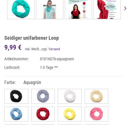
Seidiger unifarbener Loop
9,99 €
inkl. MwSt., zzgl.
Versand
Artikelnummer:
01016076-aquagruen
Lieferzeit:
1-3 Tage **
Farbe:
Aquagrün