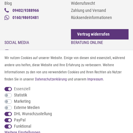
Blog
Widerrufsrecht
09402/9388966
Zahlung und Versand
0160/98693481
Rücksendeinformationen
Vertrag widerrufen
SOCIAL MEDIA
BERATUNG ONLINE
Instagram
Gürtel messen & kürzen
Wir nutzen Cookies auf unserer Website. Einige von diesen sind essenziell, während
Facebook
Sonnenbrillen & UV-Schutz
andere uns helfen, diese Website und Ihre Erfahrung zu verbessern. Weitere
Pinterest
Textilpflege
Informationen zu den von uns verwendeten Cookies und Ihren Rechten als Nutzer
Twitter
Textil- und Material-Guide
finden Sie in unserer
Daten­schutz­erklärung
und unserem
Impressum
.
Youtube
Geldbörse richtig organisieren
Threads
Pflegeanleitung für Caps
Essenziell
Statistik
Marketing
ZAHLUNG & VERSAND
Externe Medien
DHL Wunschzustellung
PayPal
Funktional
Weitere Einstellungen