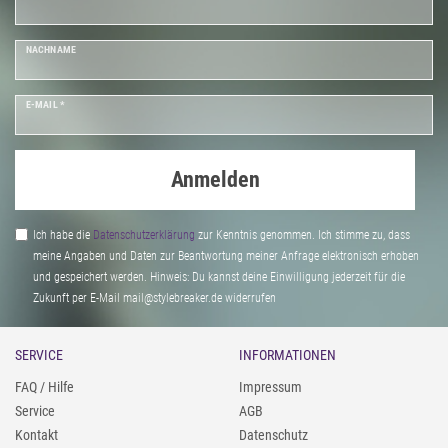
NACHNAME
E-MAIL *
Anmelden
Ich habe die
Daten­schutz­erklärung
zur Kenntnis genommen. Ich stimme zu, dass
meine Angaben und Daten zur Beantwortung meiner Anfrage elektronisch erhoben
und gespeichert werden. Hinweis: Du kannst deine Einwilligung jederzeit für die
Zukunft per E-Mail mail@stylebreaker.de widerrufen
SERVICE
INFORMATIONEN
FAQ / Hilfe
Impressum
Service
AGB
Kontakt
Datenschutz