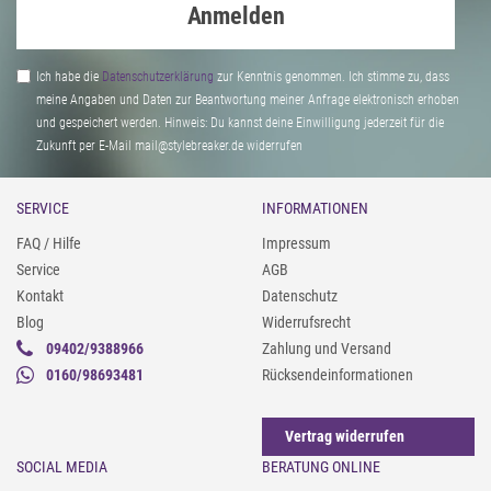
Anmelden
Ich habe die
Daten­schutz­erklärung
zur Kenntnis genommen. Ich stimme zu, dass
meine Angaben und Daten zur Beantwortung meiner Anfrage elektronisch erhoben
und gespeichert werden. Hinweis: Du kannst deine Einwilligung jederzeit für die
Zukunft per E-Mail mail@stylebreaker.de widerrufen
SERVICE
INFORMATIONEN
FAQ / Hilfe
Impressum
Service
AGB
Kontakt
Datenschutz
Blog
Widerrufsrecht
09402/9388966
Zahlung und Versand
0160/98693481
Rücksendeinformationen
Vertrag widerrufen
SOCIAL MEDIA
BERATUNG ONLINE