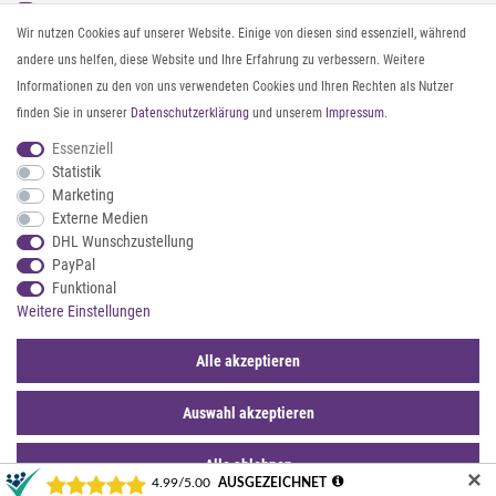
Instagram
Gürtel messen & kürzen
Wir nutzen Cookies auf unserer Website. Einige von diesen sind essenziell, während
Facebook
Sonnenbrillen & UV-Schutz
andere uns helfen, diese Website und Ihre Erfahrung zu verbessern. Weitere
Pinterest
Textilpflege
Informationen zu den von uns verwendeten Cookies und Ihren Rechten als Nutzer
Twitter
Textil- und Material-Guide
finden Sie in unserer
Daten­schutz­erklärung
und unserem
Impressum
.
Youtube
Geldbörse richtig organisieren
Threads
Pflegeanleitung für Caps
Essenziell
Statistik
Marketing
ZAHLUNG & VERSAND
Externe Medien
DHL Wunschzustellung
PayPal
Funktional
Weitere Einstellungen
Alle akzeptieren
Auswahl akzeptieren
© 2026 styleBREAKER | Alle Rechte vorbehalten. |
webshop by
*Sternchentexte und rechtliche Hinweise
Alle ablehnen
✕