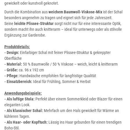
gewickelt oder kunstvoll geknotet.
Durch die Kombination aus
weichem Baumwoll-Viskose-Mix
ist der Schal
besonders angenehm zu tragen und eignet sich für jede Jahreszeit.
Seine
leichte Plissee-Struktur
sorgt nicht nur für eine interessante Optik,
sondern macht ihn auch knitterarm – ideal für unterwegs oder als stilvolle
Ergänzung zur Garderobe.
Produktdetails:
- Design:
Einfarbiger Schal mit feiner Plissee-Struktur & gekreppter
Oberfläche
- Material:
50 % Baumwolle / 50 % Viskose – weich, leicht & knitterarm
- Größe:
ca. 96 x 192 cm
- Pflege:
Handwäsche empfohlen für langfristige Qualität
- Einsatzbereich:
Ideal für Frühling, Sommer & Herbst
Anwendungsbeispiele:
- Als luftige Stola:
Perfekt über einem Sommerkleid oder Blazer für einen
eleganten Look.
- Als klassischer Schal:
Mehrfach um den Hals gewickelt für Wärme an
kühleren Tagen.
- Als Haar- oder Kopftuch:
Lässig ins Haar gebunden für einen trendigen
Boho-Stil.