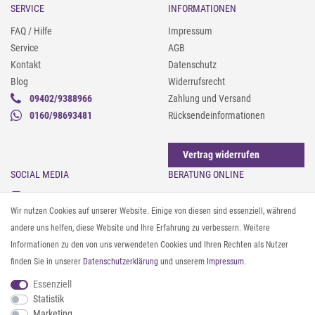
SERVICE
INFORMATIONEN
FAQ / Hilfe
Impressum
Service
AGB
Kontakt
Datenschutz
Blog
Widerrufsrecht
09402/9388966
Zahlung und Versand
0160/98693481
Rücksendeinformationen
Vertrag widerrufen
SOCIAL MEDIA
BERATUNG ONLINE
Instagram
Gürtel messen & kürzen
Wir nutzen Cookies auf unserer Website. Einige von diesen sind essenziell, während
Facebook
Sonnenbrillen & UV-Schutz
andere uns helfen, diese Website und Ihre Erfahrung zu verbessern. Weitere
Pinterest
Textilpflege
Informationen zu den von uns verwendeten Cookies und Ihren Rechten als Nutzer
Twitter
Textil- und Material-Guide
finden Sie in unserer
Daten­schutz­erklärung
und unserem
Impressum
.
Youtube
Geldbörse richtig organisieren
Threads
Pflegeanleitung für Caps
Essenziell
Statistik
Marketing