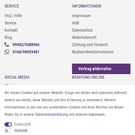
SERVICE
INFORMATIONEN
FAQ / Hilfe
Impressum
Service
AGB
Kontakt
Datenschutz
Blog
Widerrufsrecht
09402/9388966
Zahlung und Versand
0160/98693481
Rücksendeinformationen
Vertrag widerrufen
SOCIAL MEDIA
BERATUNG ONLINE
Instagram
Gürtel messen & kürzen
Wir nutzen Cookies auf unserer Website. Einige von diesen sind essenziell, während
Facebook
Sonnenbrillen & UV-Schutz
andere uns helfen, diese Website und Ihre Erfahrung zu verbessern. Weitere
Pinterest
Textilpflege
Informationen zu den von uns verwendeten Cookies und Ihren Rechten als Nutzer
Twitter
Textil- und Material-Guide
finden Sie in unserer
Daten­schutz­erklärung
und unserem
Impressum
.
Youtube
Geldbörse richtig organisieren
Threads
Pflegeanleitung für Caps
Essenziell
Statistik