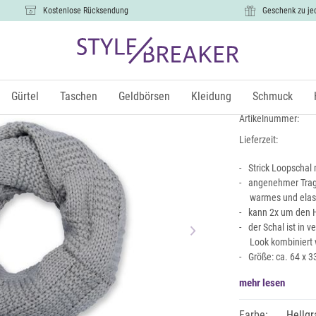
Kostenlose Rücksendung
Geschenk zu je
Feinstrick
14,99 €
Gürtel
Taschen
Geldbörsen
Kleidung
Schmuck
inkl.
Artikelnummer:
Lieferzeit:
Strick Loopschal 
angenehmer Trage
warmes und elas
kann 2x um den 
der Schal ist in 
Look kombiniert
Größe: ca. 64 x 
mehr lesen
Farbe:
Hellgr