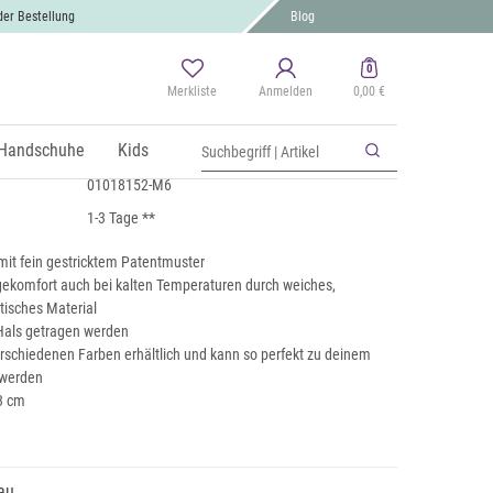
der Bestellung
Blog
0
Merkliste
Anmelden
0,00 €
 Loop mit Patentmuster
 MwSt., zzgl.
Handschuhe
Versand
Kids
01018152-M6
1-3 Tage **
mit fein gestricktem Patentmuster
komfort auch bei kalten Temperaturen durch weiches,
tisches Material
Hals getragen werden
verschiedenen Farben erhältlich und kann so perfekt zu deinem
 werden
33 cm
au