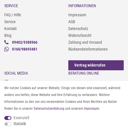
SERVICE
INFORMATIONEN
FAQ / Hilfe
Impressum
Service
AGB
Kontakt
Datenschutz
Blog
Widerrufsrecht
09402/9388966
Zahlung und Versand
0160/98693481
Rücksendeinformationen
Vertrag widerrufen
SOCIAL MEDIA
BERATUNG ONLINE
Instagram
Gürtel messen & kürzen
Wir nutzen Cookies auf unserer Website. Einige von diesen sind essenziell, während
Facebook
Sonnenbrillen & UV-Schutz
andere uns helfen, diese Website und Ihre Erfahrung zu verbessern. Weitere
Pinterest
Textilpflege
Informationen zu den von uns verwendeten Cookies und Ihren Rechten als Nutzer
Twitter
Textil- und Material-Guide
finden Sie in unserer
Daten­schutz­erklärung
und unserem
Impressum
.
Youtube
Geldbörse richtig organisieren
Threads
Pflegeanleitung für Caps
Essenziell
Statistik