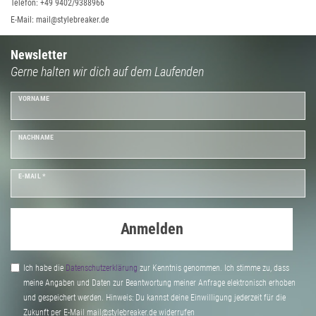
Telefon: +49 9402/9388966
E-Mail: mail@stylebreaker.de
Newsletter
Gerne halten wir dich auf dem Laufenden
VORNAME
NACHNAME
E-MAIL *
Anmelden
Ich habe die
Daten­schutz­erklärung
zur Kenntnis genommen. Ich stimme zu, dass
meine Angaben und Daten zur Beantwortung meiner Anfrage elektronisch erhoben
und gespeichert werden. Hinweis: Du kannst deine Einwilligung jederzeit für die
Zukunft per E-Mail mail@stylebreaker.de widerrufen