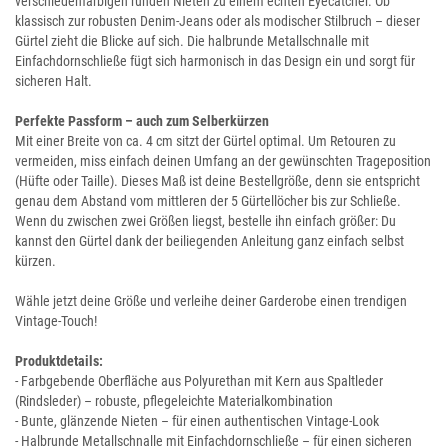
verschiedenfarbigen runden Nieten zu einem echten Eyecatcher. Ob
klassisch zur robusten Denim-Jeans oder als modischer Stilbruch – dieser
Gürtel zieht die Blicke auf sich. Die halbrunde Metallschnalle mit
Einfachdornschließe fügt sich harmonisch in das Design ein und sorgt für
sicheren Halt.
Perfekte Passform – auch zum Selberkürzen
Mit einer Breite von ca. 4 cm sitzt der Gürtel optimal. Um Retouren zu
vermeiden, miss einfach deinen Umfang an der gewünschten Trageposition
(Hüfte oder Taille). Dieses Maß ist deine Bestellgröße, denn sie entspricht
genau dem Abstand vom mittleren der 5 Gürtellöcher bis zur Schließe.
Wenn du zwischen zwei Größen liegst, bestelle ihn einfach größer: Du
kannst den Gürtel dank der beiliegenden Anleitung ganz einfach selbst
kürzen.
Wähle jetzt deine Größe und verleihe deiner Garderobe einen trendigen
Vintage-Touch!
Produktdetails:
- Farbgebende Oberfläche aus Polyurethan mit Kern aus Spaltleder
(Rindsleder) – robuste, pflegeleichte Materialkombination
- Bunte, glänzende Nieten – für einen authentischen Vintage-Look
- Halbrunde Metallschnalle mit Einfachdornschließe – für einen sicheren