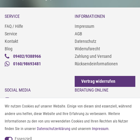
SERVICE
INFORMATIONEN
FAQ / Hilfe
Impressum
Service
AGB
Kontakt
Datenschutz
Blog
Widerrufsrecht
09402/9388966
Zahlung und Versand
0160/98693481
Rücksendeinformationen
Vertrag widerrufen
SOCIAL MEDIA
BERATUNG ONLINE
Instagram
Gürtel messen & kürzen
Wir nutzen Cookies auf unserer Website. Einige von diesen sind essenziell, während
Facebook
Sonnenbrillen & UV-Schutz
andere uns helfen, diese Website und Ihre Erfahrung zu verbessern. Weitere
Pinterest
Textilpflege
Informationen zu den von uns verwendeten Cookies und Ihren Rechten als Nutzer
Twitter
Textil- und Material-Guide
finden Sie in unserer
Daten­schutz­erklärung
und unserem
Impressum
.
Youtube
Geldbörse richtig organisieren
Threads
Pflegeanleitung für Caps
Essenziell