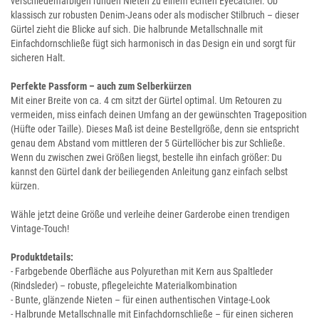
verschiedenfarbigen runden Nieten zu einem echten Eyecatcher. Ob
klassisch zur robusten Denim-Jeans oder als modischer Stilbruch – dieser
Gürtel zieht die Blicke auf sich. Die halbrunde Metallschnalle mit
Einfachdornschließe fügt sich harmonisch in das Design ein und sorgt für
sicheren Halt.
Perfekte Passform – auch zum Selberkürzen
Mit einer Breite von ca. 4 cm sitzt der Gürtel optimal. Um Retouren zu
vermeiden, miss einfach deinen Umfang an der gewünschten Trageposition
(Hüfte oder Taille). Dieses Maß ist deine Bestellgröße, denn sie entspricht
genau dem Abstand vom mittleren der 5 Gürtellöcher bis zur Schließe.
Wenn du zwischen zwei Größen liegst, bestelle ihn einfach größer: Du
kannst den Gürtel dank der beiliegenden Anleitung ganz einfach selbst
kürzen.
Wähle jetzt deine Größe und verleihe deiner Garderobe einen trendigen
Vintage-Touch!
Produktdetails:
- Farbgebende Oberfläche aus Polyurethan mit Kern aus Spaltleder
(Rindsleder) – robuste, pflegeleichte Materialkombination
- Bunte, glänzende Nieten – für einen authentischen Vintage-Look
- Halbrunde Metallschnalle mit Einfachdornschließe – für einen sicheren