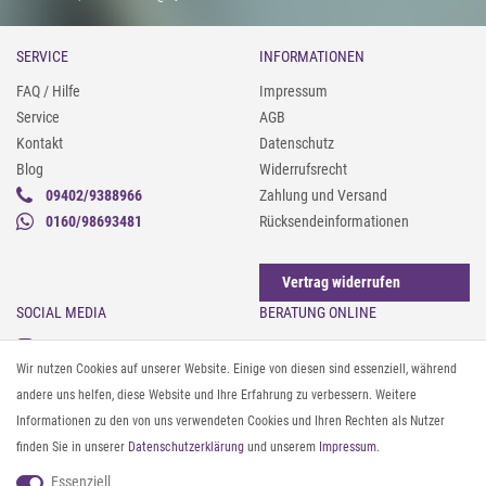
SERVICE
INFORMATIONEN
FAQ / Hilfe
Impressum
Service
AGB
Kontakt
Datenschutz
Blog
Widerrufsrecht
09402/9388966
Zahlung und Versand
0160/98693481
Rücksendeinformationen
Vertrag widerrufen
SOCIAL MEDIA
BERATUNG ONLINE
Instagram
Gürtel messen & kürzen
Wir nutzen Cookies auf unserer Website. Einige von diesen sind essenziell, während
Facebook
Sonnenbrillen & UV-Schutz
andere uns helfen, diese Website und Ihre Erfahrung zu verbessern. Weitere
Pinterest
Textilpflege
Informationen zu den von uns verwendeten Cookies und Ihren Rechten als Nutzer
Twitter
Textil- und Material-Guide
finden Sie in unserer
Daten­schutz­erklärung
und unserem
Impressum
.
Youtube
Geldbörse richtig organisieren
Threads
Pflegeanleitung für Caps
Essenziell