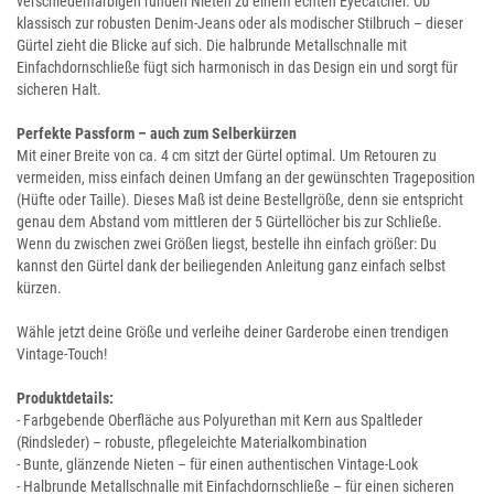
verschiedenfarbigen runden Nieten zu einem echten Eyecatcher. Ob
klassisch zur robusten Denim-Jeans oder als modischer Stilbruch – dieser
Gürtel zieht die Blicke auf sich. Die halbrunde Metallschnalle mit
Einfachdornschließe fügt sich harmonisch in das Design ein und sorgt für
sicheren Halt.
Perfekte Passform – auch zum Selberkürzen
Mit einer Breite von ca. 4 cm sitzt der Gürtel optimal. Um Retouren zu
vermeiden, miss einfach deinen Umfang an der gewünschten Trageposition
(Hüfte oder Taille). Dieses Maß ist deine Bestellgröße, denn sie entspricht
genau dem Abstand vom mittleren der 5 Gürtellöcher bis zur Schließe.
Wenn du zwischen zwei Größen liegst, bestelle ihn einfach größer: Du
kannst den Gürtel dank der beiliegenden Anleitung ganz einfach selbst
kürzen.
Wähle jetzt deine Größe und verleihe deiner Garderobe einen trendigen
Vintage-Touch!
Produktdetails:
- Farbgebende Oberfläche aus Polyurethan mit Kern aus Spaltleder
(Rindsleder) – robuste, pflegeleichte Materialkombination
- Bunte, glänzende Nieten – für einen authentischen Vintage-Look
- Halbrunde Metallschnalle mit Einfachdornschließe – für einen sicheren