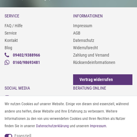
SERVICE
INFORMATIONEN
FAQ / Hilfe
Impressum
Service
AGB
Kontakt
Datenschutz
Blog
Widerrufsrecht
09402/9388966
Zahlung und Versand
0160/98693481
Rücksendeinformationen
Vertrag widerrufen
SOCIAL MEDIA
BERATUNG ONLINE
Instagram
Gürtel messen & kürzen
Wir nutzen Cookies auf unserer Website. Einige von diesen sind essenziell, während
Facebook
Sonnenbrillen & UV-Schutz
andere uns helfen, diese Website und Ihre Erfahrung zu verbessern. Weitere
Pinterest
Textilpflege
Informationen zu den von uns verwendeten Cookies und Ihren Rechten als Nutzer
Twitter
Textil- und Material-Guide
finden Sie in unserer
Daten­schutz­erklärung
und unserem
Impressum
.
Youtube
Geldbörse richtig organisieren
Threads
Pflegeanleitung für Caps
Essenziell