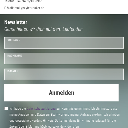
Telefon: +49 9402/9388966
E-Mail: mail@stylebreaker.de
Newsletter
Gerne halten wir dich auf dem Laufenden
VORNAME
NACHNAME
E-MAIL *
Anmelden
Ich habe die
Daten­schutz­erklärung
zur Kenntnis genommen. Ich stimme zu, dass
meine Angaben und Daten zur Beantwortung meiner Anfrage elektronisch erhoben
und gespeichert werden. Hinweis: Du kannst deine Einwilligung jederzeit für die
Zukunft per E-Mail mail@stylebreaker.de widerrufen