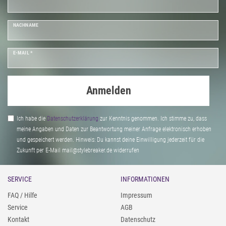
NACHNAME
E-MAIL *
Anmelden
Ich habe die
Daten­schutz­erklärung
zur Kenntnis genommen. Ich stimme zu, dass
meine Angaben und Daten zur Beantwortung meiner Anfrage elektronisch erhoben
und gespeichert werden. Hinweis: Du kannst deine Einwilligung jederzeit für die
Zukunft per E-Mail mail@stylebreaker.de widerrufen
SERVICE
INFORMATIONEN
FAQ / Hilfe
Impressum
Service
AGB
Kontakt
Datenschutz