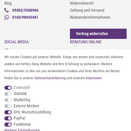
Blog
Widerrufsrecht
09402/9388966
Zahlung und Versand
0160/98693481
Rücksendeinformationen
Vertrag widerrufen
SOCIAL MEDIA
BERATUNG ONLINE
Instagram
Gürtel messen & kürzen
Wir nutzen Cookies auf unserer Website. Einige von diesen sind essenziell, während
Facebook
Sonnenbrillen & UV-Schutz
andere uns helfen, diese Website und Ihre Erfahrung zu verbessern. Weitere
Pinterest
Textilpflege
Informationen zu den von uns verwendeten Cookies und Ihren Rechten als Nutzer
Twitter
Textil- und Material-Guide
finden Sie in unserer
Daten­schutz­erklärung
und unserem
Impressum
.
Youtube
Geldbörse richtig organisieren
Threads
Pflegeanleitung für Caps
Essenziell
Statistik
Marketing
ZAHLUNG & VERSAND
Externe Medien
DHL Wunschzustellung
PayPal
Funktional
Weitere Einstellungen