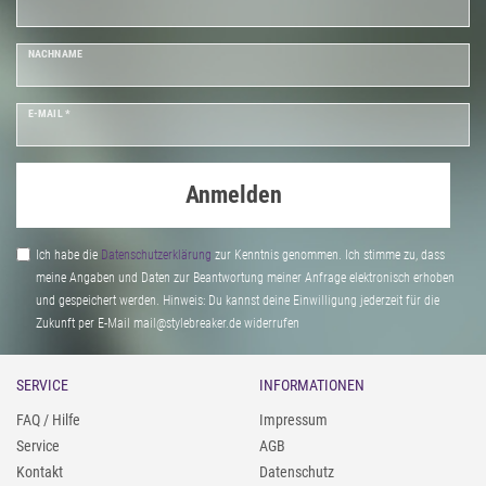
NACHNAME
E-MAIL *
Anmelden
Ich habe die
Daten­schutz­erklärung
zur Kenntnis genommen. Ich stimme zu, dass
meine Angaben und Daten zur Beantwortung meiner Anfrage elektronisch erhoben
und gespeichert werden. Hinweis: Du kannst deine Einwilligung jederzeit für die
Zukunft per E-Mail mail@stylebreaker.de widerrufen
SERVICE
INFORMATIONEN
FAQ / Hilfe
Impressum
Service
AGB
Kontakt
Datenschutz