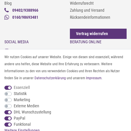
Blog
Widerrufsrecht
09402/9388966
Zahlung und Versand
0160/98693481
Rücksendeinformationen
Vertrag widerrufen
SOCIAL MEDIA
BERATUNG ONLINE
Instagram
Gürtel messen & kürzen
Wir nutzen Cookies auf unserer Website. Einige von diesen sind essenziell, während
Facebook
Sonnenbrillen & UV-Schutz
andere uns helfen, diese Website und Ihre Erfahrung zu verbessern. Weitere
Pinterest
Textilpflege
Informationen zu den von uns verwendeten Cookies und Ihren Rechten als Nutzer
Twitter
Textil- und Material-Guide
finden Sie in unserer
Daten­schutz­erklärung
und unserem
Impressum
.
Youtube
Geldbörse richtig organisieren
Threads
Pflegeanleitung für Caps
Essenziell
Statistik
Marketing
ZAHLUNG & VERSAND
Externe Medien
DHL Wunschzustellung
PayPal
Funktional
Weitere Einstellungen