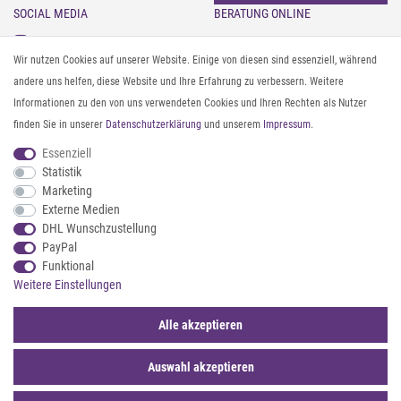
SOCIAL MEDIA
BERATUNG ONLINE
Instagram
Gürtel messen & kürzen
Wir nutzen Cookies auf unserer Website. Einige von diesen sind essenziell, während
Facebook
Sonnenbrillen & UV-Schutz
andere uns helfen, diese Website und Ihre Erfahrung zu verbessern. Weitere
Pinterest
Textilpflege
Informationen zu den von uns verwendeten Cookies und Ihren Rechten als Nutzer
Twitter
Textil- und Material-Guide
finden Sie in unserer
Daten­schutz­erklärung
und unserem
Impressum
.
Youtube
Geldbörse richtig organisieren
Threads
Pflegeanleitung für Caps
Essenziell
Statistik
Marketing
ZAHLUNG & VERSAND
Externe Medien
DHL Wunschzustellung
PayPal
Funktional
Weitere Einstellungen
Alle akzeptieren
Auswahl akzeptieren
© 2026 styleBREAKER | Alle Rechte vorbehalten. |
webshop by
*Sternchentexte und rechtliche Hinweise