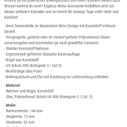
erhältst du ein praktisches Brillenputztuch und einen schicken Beutel dazu.
Worauf wartest du noch? Ergänze deine Accessoire-Kollektion jetzt um
diesen zeitlosen Klassiker und sei bereit für sonnige Tage voller Style und
Komfort!
- Nerd Sonnenbrille im klassischen Retro Design mit Kunststoff Vollrand
Gestell
- Verspiegelte, getönte oder im Verlauf getönte Polycarbonat Gläser -
verzerrungsfrei und bruchsicher (je nach gewählter Variante)
- Stabiler Kunststoff Rahmen
- Ergonomisch geformte Statische Nasenauflage
- Bügel aus Kunststoff
- UV Schutz 400 (Kategorie 3 / Cat.3)
- Rechteckige Glas Form
- Brillenputztuch und Etui mit Kordelzug im Lieferumfang enthalten
-
Material:
Rahmen und Bügel: Kunststoff
Glas: Polycarbonat Schutz UV 400 (Kategorie 3 / Cat. 3)
-
Maße:
Rahmenbreite: 144 mm
Stegbreite: 13 mm
Glasbreite: 52 mm