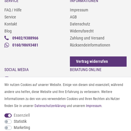
SERVICE
INFORMATIONEN
FAQ / Hilfe
Impressum
Service
AGB
Kontakt
Datenschutz
Blog
Widerrufsrecht
09402/9388966
Zahlung und Versand
0160/98693481
Rücksendeinformationen
Vertrag widerrufen
SOCIAL MEDIA
BERATUNG ONLINE
Instagram
Gürtel messen & kürzen
Wir nutzen Cookies auf unserer Website. Einige von diesen sind essenziell, während
Facebook
Sonnenbrillen & UV-Schutz
andere uns helfen, diese Website und Ihre Erfahrung zu verbessern. Weitere
Pinterest
Textilpflege
Informationen zu den von uns verwendeten Cookies und Ihren Rechten als Nutzer
Twitter
Textil- und Material-Guide
finden Sie in unserer
Daten­schutz­erklärung
und unserem
Impressum
.
Youtube
Geldbörse richtig organisieren
Threads
Pflegeanleitung für Caps
Essenziell
Statistik
Marketing
ZAHLUNG & VERSAND