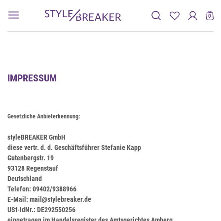
0
IMPRESSUM
Gesetzliche Anbieterkennung:
styleBREAKER GmbH
diese vertr. d. d. Geschäftsführer Stefanie Kapp
Gutenbergstr. 19
93128 Regenstauf
Deutschland
Telefon: 09402/9388966
E-Mail: mail@stylebreaker.de
USt-IdNr.: DE292550256
eingetragen im Handelsregister des Amtsgerichtes Amberg