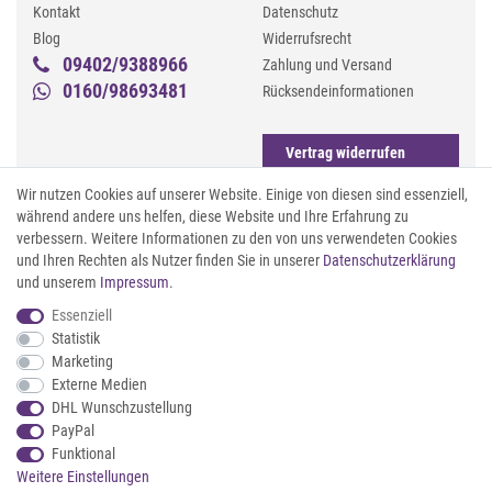
Kontakt
Datenschutz
Blog
Widerrufsrecht
09402/9388966
Zahlung und Versand
0160/98693481
Rücksendeinformationen
Vertrag widerrufen
SOCIAL MEDIA
BERATUNG ONLINE
Wir nutzen Cookies auf unserer Website. Einige von diesen sind essenziell,
während andere uns helfen, diese Website und Ihre Erfahrung zu
Instagram
Gürtel messen & kürzen
verbessern. Weitere Informationen zu den von uns verwendeten Cookies
Facebook
Sonnenbrillen & UV-Schutz
und Ihren Rechten als Nutzer finden Sie in unserer
Daten­schutz­erklärung
Pinterest
Textilpflege
und unserem
Impressum
.
Twitter
Textil- und Material-Guide
Essenziell
Youtube
Geldbörse richtig organisieren
Statistik
Threads
Pflegeanleitung für Caps
Marketing
Externe Medien
ZAHLUNG & VERSAND
DHL Wunschzustellung
PayPal
Funktional
Weitere Einstellungen