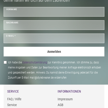
Gerne halten wir dich auf dem Laufenden
VORNAME
NACHNAME
E-MAIL *
Anmelden
Ich habe die
Daten­schutz­erklärung
zur Kenntnis genommen. Ich stimme zu, dass
meine Angaben und Daten zur Beantwortung meiner Anfrage elektronisch erhoben
und gespeichert werden. Hinweis: Du kannst deine Einwilligung jederzeit für die
Zukunft per E-Mail mail@stylebreaker.de widerrufen
SERVICE
INFORMATIONEN
FAQ / Hilfe
Impressum
Service
AGB