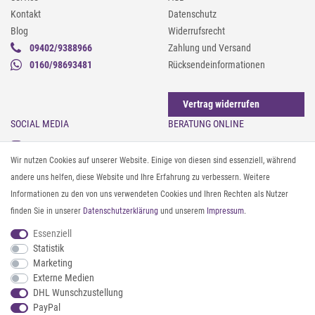
Kontakt
Datenschutz
Blog
Widerrufsrecht
09402/9388966
Zahlung und Versand
0160/98693481
Rücksendeinformationen
Vertrag widerrufen
SOCIAL MEDIA
BERATUNG ONLINE
Instagram
Gürtel messen & kürzen
Wir nutzen Cookies auf unserer Website. Einige von diesen sind essenziell, während
Facebook
Sonnenbrillen & UV-Schutz
andere uns helfen, diese Website und Ihre Erfahrung zu verbessern. Weitere
Pinterest
Textilpflege
Informationen zu den von uns verwendeten Cookies und Ihren Rechten als Nutzer
Twitter
Textil- und Material-Guide
finden Sie in unserer
Daten­schutz­erklärung
und unserem
Impressum
.
Youtube
Geldbörse richtig organisieren
Threads
Pflegeanleitung für Caps
Essenziell
Statistik
Marketing
ZAHLUNG & VERSAND
Externe Medien
DHL Wunschzustellung
PayPal