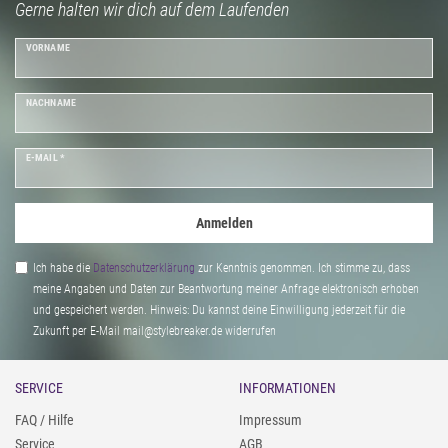
Gerne halten wir dich auf dem Laufenden
VORNAME
NACHNAME
E-MAIL *
Anmelden
Ich habe die
Daten­schutz­erklärung
zur Kenntnis genommen. Ich stimme zu, dass
meine Angaben und Daten zur Beantwortung meiner Anfrage elektronisch erhoben
und gespeichert werden. Hinweis: Du kannst deine Einwilligung jederzeit für die
Zukunft per E-Mail mail@stylebreaker.de widerrufen
SERVICE
INFORMATIONEN
FAQ / Hilfe
Impressum
Service
AGB