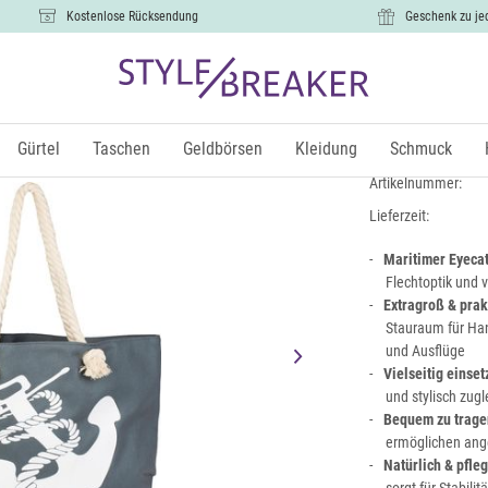
Kostenlose Rücksendung
Geschenk zu je
Flechtoptik
18,99 €
Gürtel
Taschen
Geldbörsen
Kleidung
Schmuck
inkl.
Artikelnummer:
Lieferzeit:
Maritimer Eyeca
Flechtoptik und 
Extragroß & prak
Stauraum für Han
und Ausflüge
Vielseitig einset
und stylisch zugl
Bequem zu trage
ermöglichen ang
Natürlich & pfleg