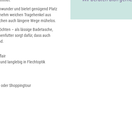
ummel.
umwunder und bietet genügend Platz
enehm weichen Tragehenkel aus
achen auch längere Wege mühelos.
öchten – als lässige Badetasche,
nenfutter sorgt dafür, dass auch
nd.
lair
und langlebig in Flechtoptik
t oder Shoppingtour