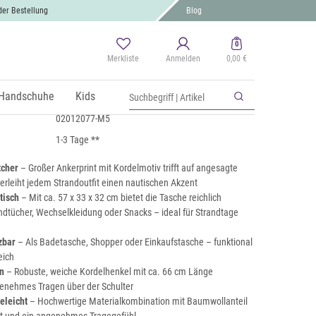
der Bestellung
Blog
0
Merkliste
Anmelden
0,00 €
 Strandtasche mit Anker Print
 MwSt., zzgl.
Handschuhe
Versand
Kids
02012077-M5
1-3 Tage **
tcher
– Großer Ankerprint mit Kordelmotiv trifft auf angesagte
verleiht jedem Strandoutfit einen nautischen Akzent
tisch
– Mit ca. 57 x 33 x 32 cm bietet die Tasche reichlich
dtücher, Wechselkleidung oder Snacks – ideal für Strandtage
zbar
– Als Badetasche, Shopper oder Einkaufstasche – funktional
eich
n
– Robuste, weiche Kordelhenkel mit ca. 66 cm Länge
enehmes Tragen über der Schulter
eleicht
– Hochwertige Materialkombination mit Baumwollanteil