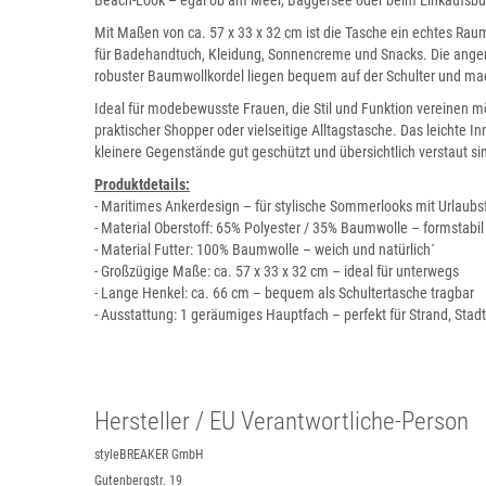
Beach-Look – egal ob am Meer, Baggersee oder beim Einkaufsb
Mit Maßen von ca. 57 x 33 x 32 cm ist die Tasche ein echtes Ra
für Badehandtuch, Kleidung, Sonnencreme und Snacks. Die ang
robuster Baumwollkordel liegen bequem auf der Schulter und m
Ideal für modebewusste Frauen, die Stil und Funktion vereinen m
praktischer Shopper oder vielseitige Alltagstasche. Das leichte In
kleinere Gegenstände gut geschützt und übersichtlich verstaut si
Produktdetails:
- Maritimes Ankerdesign – für stylische Sommerlooks mit Urlaubsf
- Material Oberstoff: 65% Polyester / 35% Baumwolle – formstabil 
- Material Futter: 100% Baumwolle – weich und natürlich´
- Großzügige Maße: ca. 57 x 33 x 32 cm – ideal für unterwegs
- Lange Henkel: ca. 66 cm – bequem als Schultertasche tragbar
- Ausstattung: 1 geräumiges Hauptfach – perfekt für Strand, Stad
Hersteller / EU Verantwortliche-Person
styleBREAKER GmbH
Gutenbergstr. 19