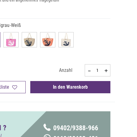
ität und ein angenehmes Tragegefühl
lgrau-Weiß
Anzahl
liste
In den Warenkorb
 ?
09402/9388-966
!