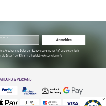
-MAIL *
Anmelden
ine Angaben und Daten zur Beantwortung meiner Anfrage elektronisch
̈r die Zukunft per E-Mail mail@stylebreaker.de widerrufen
AHLUNG & VERSAND
✕