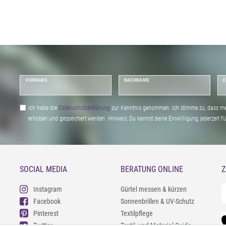
VORNAME
NACHNAME
E
Ich habe die
Daten­schutz­erklärung
zur Kenntnis genommen. Ich stimme zu, dass me
erhoben und gespeichert werden. Hinweis: Du kannst deine Einwilligung jederzeit fu
SOCIAL MEDIA
BERATUNG ONLINE
Z
Instagram
Gürtel messen & kürzen
Facebook
Sonnenbrillen & UV-Schutz
Pinterest
Textilpflege
Twitter
Textil- und Material-Guide