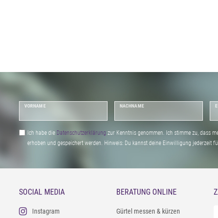
VORNAME
NACHNAME
E
Ich habe die
Daten­schutz­erklärung
zur Kenntnis genommen. Ich stimme zu, dass me
erhoben und gespeichert werden. Hinweis: Du kannst deine Einwilligung jederzeit fu
SOCIAL MEDIA
BERATUNG ONLINE
Z
Instagram
Gürtel messen & kürzen