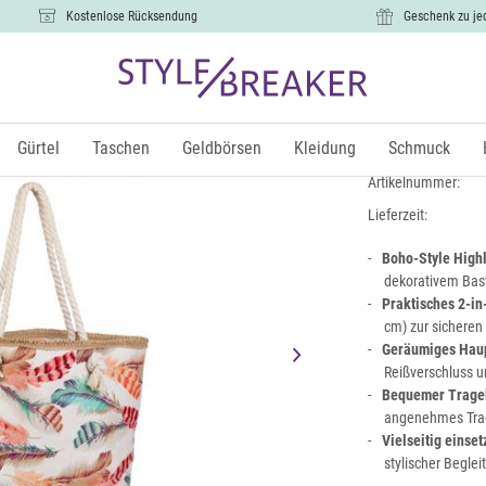
Kostenlose Rücksendung
Geschenk zu je
Strandtasc
16,99 €
Gürtel
Taschen
Geldbörsen
Kleidung
Schmuck
inkl.
Artikelnummer:
Lieferzeit:
Boho-Style Highl
dekorativem Bas
Praktisches 2-in
cm) zur sicheren
Geräumiges Hau
Reißverschluss u
Bequemer Trage
angenehmes Trag
Vielseitig einset
stylischer Beglei