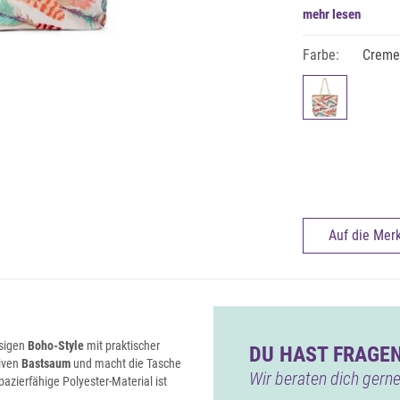
mehr lesen
Farbe:
Creme
Auf die Merk
ssigen
Boho-Style
mit praktischer
DU HAST FRAGEN
tiven
Bastsaum
und macht die Tasche
Wir beraten dich gerne
azierfähige Polyester-Material ist