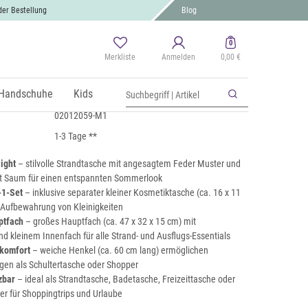
der Bestellung
Blog
0
Merkliste
Anmelden
0,00 €
he mit bunten Federn
 MwSt., zzgl.
Handschuhe
Versand
Kids
02012059-M1
1-3 Tage **
ight
– stilvolle Strandtasche mit angesagtem Feder Muster und
t Saum für einen entspannten Sommerlook
-1-Set
– inklusive separater kleiner Kosmetiktasche (ca. 16 x 11
 Aufbewahrung von Kleinigkeiten
ptfach
– großes Hauptfach (ca. 47 x 32 x 15 cm) mit
nd kleinem Innenfach für alle Strand- und Ausflugs-Essentials
komfort
– weiche Henkel (ca. 60 cm lang) ermöglichen
en als Schultertasche oder Shopper
zbar
– ideal als Strandtasche, Badetasche, Freizeittasche oder
ter für Shoppingtrips und Urlaube