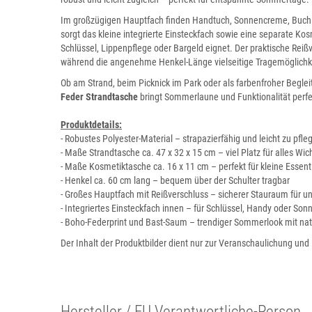
Im großzügigen Hauptfach finden Handtuch, Sonnencreme, Buch u
sorgt das kleine integrierte Einsteckfach sowie eine separate Kosm
Schlüssel, Lippenpflege oder Bargeld eignet. Der praktische Reißv
während die angenehme Henkel-Länge vielseitige Tragemöglichke
Ob am Strand, beim Picknick im Park oder als farbenfroher Begl
Feder Strandtasche
bringt Sommerlaune und Funktionalität per
Produktdetails:
- Robustes Polyester-Material – strapazierfähig und leicht zu pfle
- Maße Strandtasche ca. 47 x 32 x 15 cm – viel Platz für alles Wic
- Maße Kosmetiktasche ca. 16 x 11 cm – perfekt für kleine Essent
- Henkel ca. 60 cm lang – bequem über der Schulter tragbar
- Großes Hauptfach mit Reißverschluss – sicherer Stauraum für u
- Integriertes Einsteckfach innen – für Schlüssel, Handy oder Sonn
- Boho-Federprint und Bast-Saum – trendiger Sommerlook mit nat
Der Inhalt der Produktbilder dient nur zur Veranschaulichung und 
Hersteller / EU Verantwortliche-Person