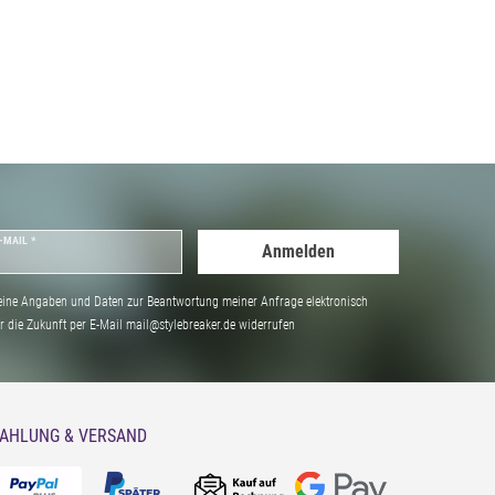
-MAIL *
Anmelden
ine Angaben und Daten zur Beantwortung meiner Anfrage elektronisch
̈r die Zukunft per E-Mail mail@stylebreaker.de widerrufen
AHLUNG & VERSAND