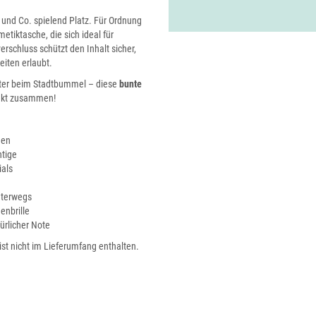
nd Co. spielend Platz. Für Ordnung
etiktasche, die sich ideal für
erschluss schützt den Inhalt sicher,
iten erlaubt.
eiter beim Stadtbummel – diese
bunte
fekt zusammen!
gen
htige
ials
nterwegs
enbrille
ürlicher Note
ist nicht im Lieferumfang enthalten.