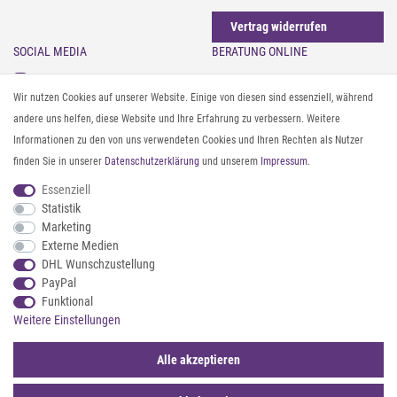
Vertrag widerrufen
SOCIAL MEDIA
BERATUNG ONLINE
Instagram
Gürtel messen & kürzen
Wir nutzen Cookies auf unserer Website. Einige von diesen sind essenziell, während
Facebook
Sonnenbrillen & UV-Schutz
andere uns helfen, diese Website und Ihre Erfahrung zu verbessern. Weitere
Pinterest
Textilpflege
Informationen zu den von uns verwendeten Cookies und Ihren Rechten als Nutzer
Twitter
Textil- und Material-Guide
finden Sie in unserer
Daten­schutz­erklärung
und unserem
Impressum
.
Youtube
Geldbörse richtig organisieren
Threads
Pflegeanleitung für Caps
Essenziell
Statistik
Marketing
ZAHLUNG & VERSAND
Externe Medien
DHL Wunschzustellung
PayPal
Funktional
Weitere Einstellungen
Alle akzeptieren