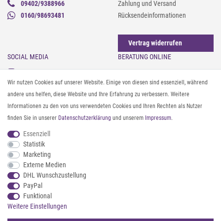
09402/9388966
Zahlung und Versand
0160/98693481
Rücksendeinformationen
Vertrag widerrufen
SOCIAL MEDIA
BERATUNG ONLINE
Instagram
Gürtel messen & kürzen
Wir nutzen Cookies auf unserer Website. Einige von diesen sind essenziell, während
Facebook
Sonnenbrillen & UV-Schutz
andere uns helfen, diese Website und Ihre Erfahrung zu verbessern. Weitere
Pinterest
Textilpflege
Informationen zu den von uns verwendeten Cookies und Ihren Rechten als Nutzer
Twitter
Textil- und Material-Guide
finden Sie in unserer
Daten­schutz­erklärung
und unserem
Impressum
.
Youtube
Geldbörse richtig organisieren
Threads
Pflegeanleitung für Caps
Essenziell
Statistik
Marketing
ZAHLUNG & VERSAND
Externe Medien
DHL Wunschzustellung
PayPal
Funktional
Weitere Einstellungen