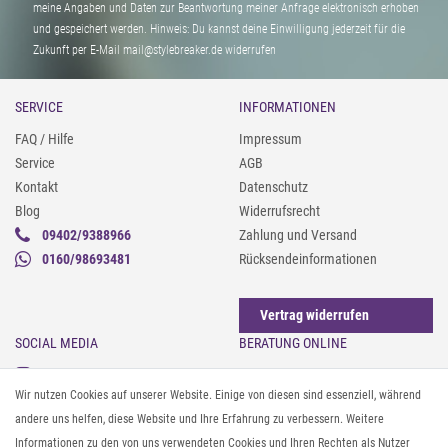
meine Angaben und Daten zur Beantwortung meiner Anfrage elektronisch erhoben
und gespeichert werden. Hinweis: Du kannst deine Einwilligung jederzeit für die
Zukunft per E-Mail mail@stylebreaker.de widerrufen
SERVICE
INFORMATIONEN
FAQ / Hilfe
Impressum
Service
AGB
Kontakt
Datenschutz
Blog
Widerrufsrecht
09402/9388966
Zahlung und Versand
0160/98693481
Rücksendeinformationen
Vertrag widerrufen
SOCIAL MEDIA
BERATUNG ONLINE
Instagram
Gürtel messen & kürzen
Wir nutzen Cookies auf unserer Website. Einige von diesen sind essenziell, während
Facebook
Sonnenbrillen & UV-Schutz
andere uns helfen, diese Website und Ihre Erfahrung zu verbessern. Weitere
Pinterest
Textilpflege
Informationen zu den von uns verwendeten Cookies und Ihren Rechten als Nutzer
Twitter
Textil- und Material-Guide