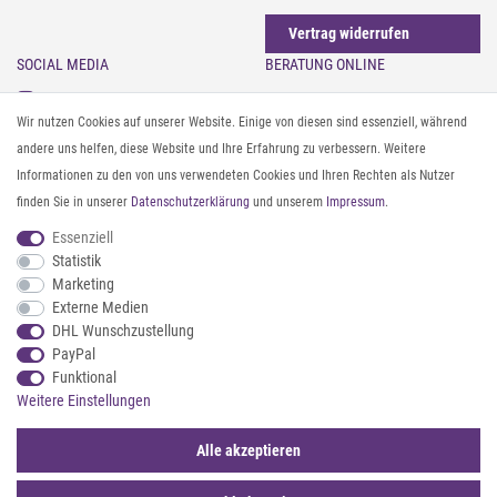
Vertrag widerrufen
SOCIAL MEDIA
BERATUNG ONLINE
Instagram
Gürtel messen & kürzen
Wir nutzen Cookies auf unserer Website. Einige von diesen sind essenziell, während
Facebook
Sonnenbrillen & UV-Schutz
andere uns helfen, diese Website und Ihre Erfahrung zu verbessern. Weitere
Pinterest
Textilpflege
Informationen zu den von uns verwendeten Cookies und Ihren Rechten als Nutzer
Twitter
Textil- und Material-Guide
finden Sie in unserer
Daten­schutz­erklärung
und unserem
Impressum
.
Youtube
Geldbörse richtig organisieren
Threads
Pflegeanleitung für Caps
Essenziell
Statistik
Marketing
ZAHLUNG & VERSAND
Externe Medien
DHL Wunschzustellung
PayPal
Funktional
Weitere Einstellungen
Alle akzeptieren