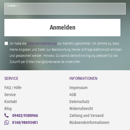
E-MAIL *
Anmelden
Ich habe die
Daten­schutz­erklärung
zur Kenntnis genommen. Ich stimme zu, dass
meine Angaben und Daten zur Beantwortung meiner Anfrage elektronisch erhoben
und gespeichert werden. Hinweis: Du kannst deine Einwilligung jederzeit für die
Zukunft per E-Mail mail@stylebreaker.de widerrufen
SERVICE
INFORMATIONEN
FAQ / Hilfe
Impressum
Service
AGB
Kontakt
Datenschutz
Blog
Widerrufsrecht
09402/9388966
Zahlung und Versand
0160/98693481
Rücksendeinformationen