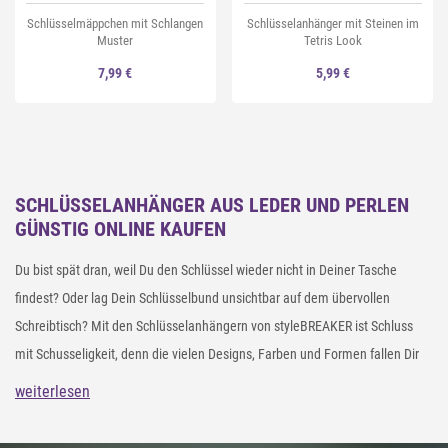
Schlüsselmäppchen mit Schlangen
Schlüsselanhänger mit Steinen im
Muster
Tetris Look
7,99 €
5,99 €
SCHLÜSSELANHÄNGER AUS LEDER UND PERLEN
GÜNSTIG ONLINE KAUFEN
Du bist spät dran, weil Du den Schlüssel wieder nicht in Deiner Tasche
findest? Oder lag Dein Schlüsselbund unsichtbar auf dem übervollen
Schreibtisch? Mit den Schlüsselanhängern von styleBREAKER ist Schluss
mit Schusseligkeit, denn die vielen Designs, Farben und Formen fallen Dir
sofort ins Auge oder in die Hand: Wähle einen coolen Schlüsselanhänger
weiterlesen
aus Leder für Deinen Autoschlüssel, Deinen Wohnungsschlüssel findest Du
im geräumigen
Shopper
durch einen großen Stern-Schlüsselanhänger und