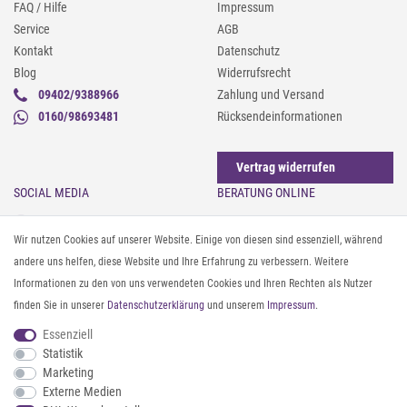
FAQ / Hilfe
Impressum
Service
AGB
Kontakt
Datenschutz
Blog
Widerrufsrecht
09402/9388966
Zahlung und Versand
0160/98693481
Rücksendeinformationen
Vertrag widerrufen
SOCIAL MEDIA
BERATUNG ONLINE
Instagram
Gürtel messen & kürzen
Wir nutzen Cookies auf unserer Website. Einige von diesen sind essenziell, während
Facebook
Sonnenbrillen & UV-Schutz
andere uns helfen, diese Website und Ihre Erfahrung zu verbessern. Weitere
Pinterest
Textilpflege
Informationen zu den von uns verwendeten Cookies und Ihren Rechten als Nutzer
Twitter
Textil- und Material-Guide
finden Sie in unserer
Daten­schutz­erklärung
und unserem
Impressum
.
Youtube
Geldbörse richtig organisieren
Threads
Pflegeanleitung für Caps
Essenziell
Statistik
Marketing
ZAHLUNG & VERSAND
Externe Medien