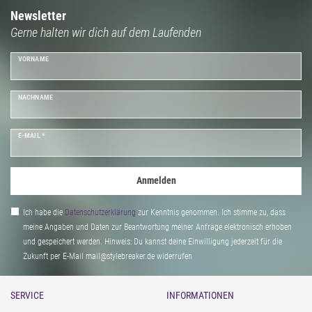
das Schlüsselchen für Dein Tagebuch ziert ein verspielter
Newsletter
Gerne halten wir dich auf dem Laufenden
Schlüsselanhänger mit Traumfänger und weichen Federn.
VORNAME
NACHNAME
E-MAIL *
Anmelden
Ich habe die
Daten­schutz­erklärung
zur Kenntnis genommen. Ich stimme zu, dass
meine Angaben und Daten zur Beantwortung meiner Anfrage elektronisch erhoben
und gespeichert werden. Hinweis: Du kannst deine Einwilligung jederzeit für die
Zukunft per E-Mail mail@stylebreaker.de widerrufen
SERVICE
INFORMATIONEN