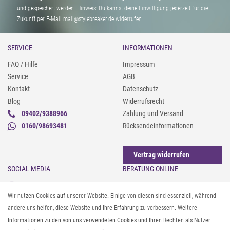
und gespeichert werden. Hinweis: Du kannst deine Einwilligung jederzeit für die
Zukunft per E-Mail mail@stylebreaker.de widerrufen
SERVICE
INFORMATIONEN
FAQ / Hilfe
Impressum
Service
AGB
Kontakt
Datenschutz
Blog
Widerrufsrecht
09402/9388966
Zahlung und Versand
0160/98693481
Rücksendeinformationen
Vertrag widerrufen
SOCIAL MEDIA
BERATUNG ONLINE
Instagram
Gürtel messen & kürzen
Wir nutzen Cookies auf unserer Website. Einige von diesen sind essenziell, während
Facebook
Sonnenbrillen & UV-Schutz
andere uns helfen, diese Website und Ihre Erfahrung zu verbessern. Weitere
Pinterest
Textilpflege
Informationen zu den von uns verwendeten Cookies und Ihren Rechten als Nutzer
Twitter
Textil- und Material-Guide