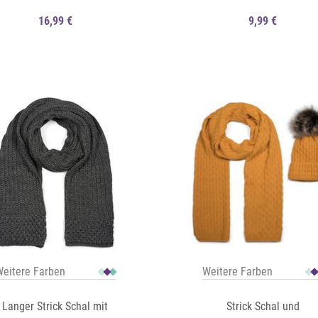
16,99 €
9,99 €
Auf die Merkliste
Schnellansicht
eitere Farben
Weitere Farben
Langer Strick Schal mit
Strick Schal und