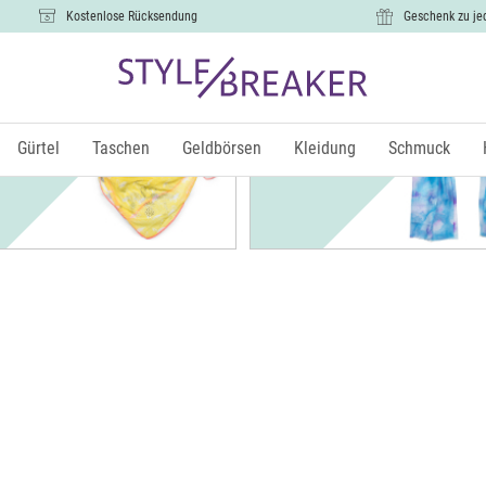
Kostenlose Rücksendung
Geschenk zu je
Schals
Gürtel
Taschen
Geldbörsen
Kleidung
Schmuck
Größe
€