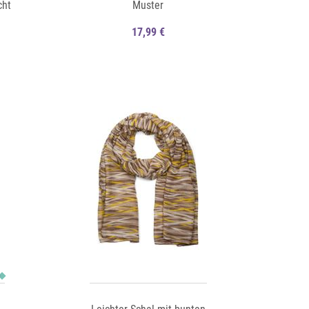
cht
Muster
17,99 €
Auf die Merkliste
Schnellansicht
Schnellansicht