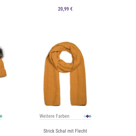
20,99 €
Auf die Merkliste
Schnellansicht
Schnellansicht
Weitere Farben
Strick Schal mit Flecht