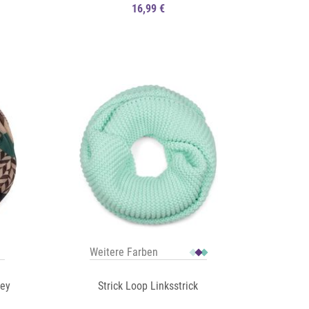
16,99 €
Auf die Merkliste
Schnellansicht
Schnellansicht
Weitere Farben
ley
Strick Loop Linksstrick