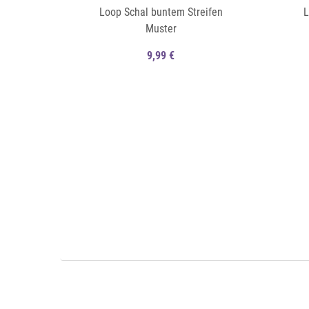
Loop Schal buntem Streifen
L
Muster
9,99 €
Auf die Merkliste
Auf die Merkliste
Schnellansicht