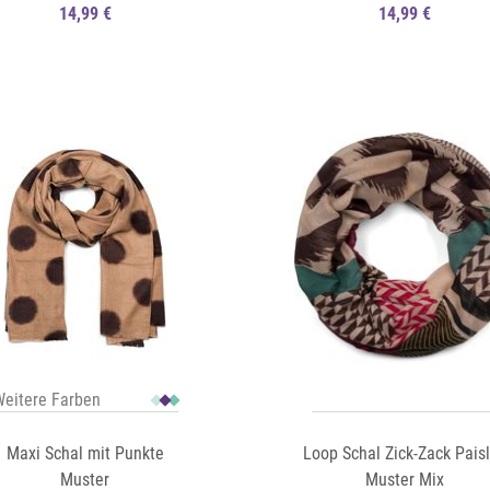
14,99 €
14,99 €
Auf die Merkliste
Schnellansicht
eitere Farben
Maxi Schal mit Punkte
Loop Schal Zick-Zack Pais
Muster
Muster Mix