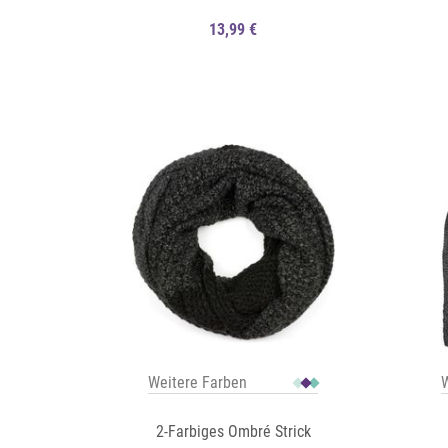
13,99 €
Auf die Merkliste
Auf die Merkliste
Schnellansicht
Weitere Farben
W
2-Farbiges Ombré Strick