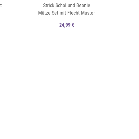
t
Strick Schal und Beanie
Mütze Set mit Flecht Muster
und Fleece
24,99 €
Auf die Merkliste
Schnellansicht
Schnellansicht