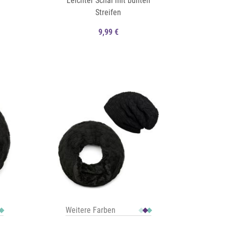
Leichter Schal mit bunten
Streifen
9,99 €
Auf die Merkliste
Schnellansicht
Schnellansicht
Weitere Farben