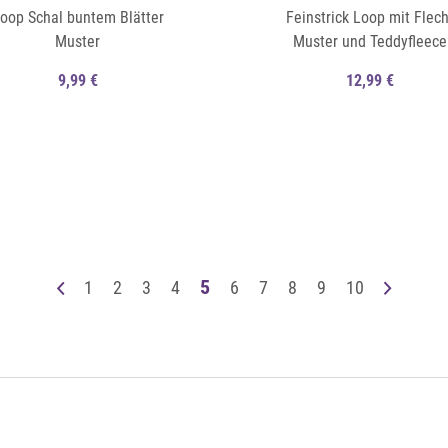
oop Schal buntem Blätter
Feinstrick Loop mit Flech
Muster
Muster und Teddyfleece
9,99 €
12,99 €
Auf die Merkliste
Schnellansicht
5
1
2
3
4
6
7
8
9
10