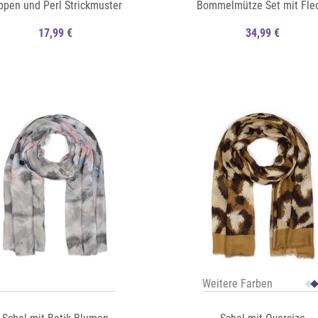
ppen und Perl Strickmuster
Bommelmütze Set mit Fle
Muster
17,99 €
34,99 €
Auf die Merkliste
Schnellansicht
Weitere Farben