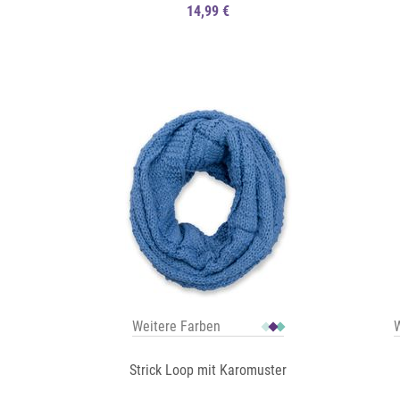
14,99 €
Auf die Merkliste
Auf die Merkliste
Schnellansicht
Weitere Farben
W
Strick Loop mit Karomuster