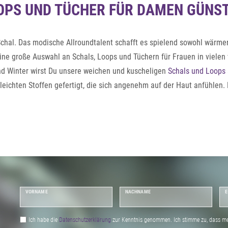
OPS UND TÜCHER FÜR DAMEN GÜNST
Schal. Das modische Allroundtalent schafft es spielend sowohl wärm
e große Auswahl an Schals, Loops und Tüchern für Frauen in vielen
nd Winter wirst Du unsere weichen und kuscheligen
Schals und Loops 
leichten Stoffen gefertigt, die sich angenehm auf der Haut anfühlen
kfang sind, besonders zusammen mit zeitlosen Basics.
VORNAME
NACHNAME
E
Ich habe die
Daten­schutz­erklärung
zur Kenntnis genommen. Ich stimme zu, dass me