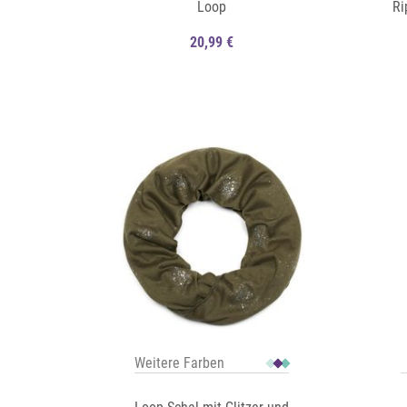
Loop
Ri
20,99 €
Auf die Merkliste
Auf die Merkliste
Schnellansicht
Weitere Farben