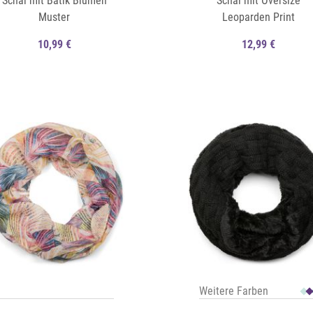
Schal mit Batik Blumen
Schal mit Oversize
Muster
Leoparden Print
10,99 €
12,99 €
Auf die Merkliste
Schnellansicht
Weitere Farben